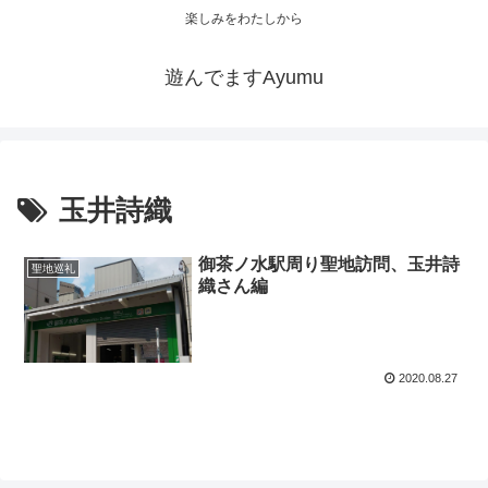
楽しみをわたしから
遊んでますAyumu
玉井詩織
御茶ノ水駅周り聖地訪問、玉井詩
聖地巡礼
織さん編
2020.08.27