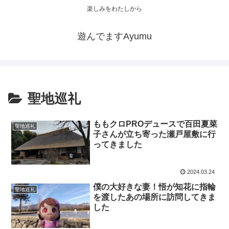
楽しみをわたしから
遊んでますAyumu
聖地巡礼
ももクロPROデュースで百田夏菜
聖地巡礼
子さんが立ち寄った瀬戸屋敷に行
ってきました
2024.03.24
僕の大好きな妻！悟が知花に指輪
聖地巡礼
を渡したあの場所に訪問してきま
した