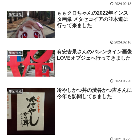
2024.02.18
ももクロちゃんの2022年インス
聖地巡礼
タ画像 メタセコイアの並木道に
行って来ました
2024.02.16
有安杏果さんのバレンタイン画像
聖地巡礼
LOVEオブジェへ行ってきました
2023.06.20
冷やしかつ丼の渋谷かつ吉さんに
聖地巡礼
今年も訪問してきました
2021.05.25