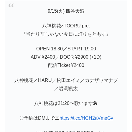
9/15(火) 四谷天窓
八神桃花×TOORU pre.
『当たり前じゃない今日に灯りをともす』
OPEN 18:30／START 19:00
ADV ¥2400／DOOR ¥2900 (+1D)
配信Ticket ¥2400
八神桃花／HARU／松田エイミ／カナザワマナブ
／岩渕颯太
八神桃花は21:20〜歌います🎤
ご予約はDMまで💌
https://t.co/HCH2aVmeGv