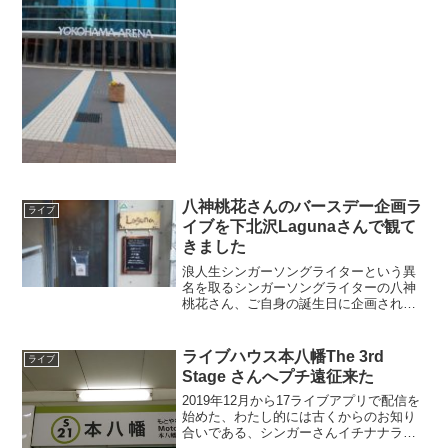
らの土日は入場チケット...
八神桃花さんのバースデー企画ラ
ライブ
イブを下北沢Lagunaさんで観て
きました
浪人生シンガーソングライターという異
名を取るシンガーソングライターの八神
桃花さん、ご自身の誕生日に企画された
ライブを下北沢Lagunaさんで観てきまし
た。🎂本日19歳になりました🎂8/8(土) 下
北沢Laguna八神桃花 presents....
ライブハウス本八幡The 3rd
ライブ
Stage さんへプチ遠征来た
2019年12月から17ライブアプリで配信を
始めた、わたし的には古くからのお知り
合いである、シンガーさんイチナナライ