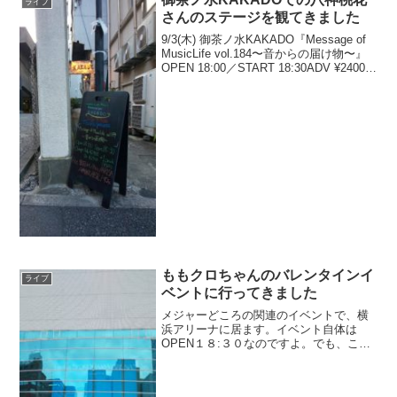
ライブ
さんのステージを観てきました
9/3(木) 御茶ノ水KAKADO『Message of
MusicLife vol.184〜音からの届け物〜』
OPEN 18:00／START 18:30ADV ¥2400／
DOOR ¥2900 (+1D)八神桃花／結羽メイ／
Aoi／AR...
ももクロちゃんのバレンタインイ
ライブ
ベントに行ってきました
メジャーどころの関連のイベントで、横
浜アリーナに居ます。イベント自体は
OPEN１８:３０なのですよ。でも、こん
な朝早くから来ているっていうのは事前
物販目的。今日に限り、入場チケット無
しでもグッズが買えるのです。あしたか