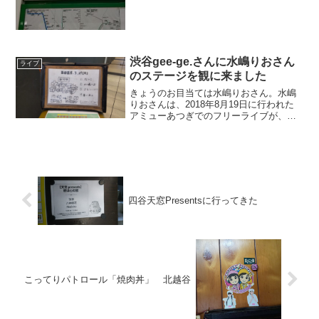
ブの中で告知があったんだよ 半年ぶりの
ライブ出演という楽しいお話でした。17
ライブ中に告知があったとき速攻「行
く」と言った！...
渋谷gee-ge.さんに水嶋りおさん
ライブ
のステージを観に来ました
きょうのお目当ては水嶋りおさん。水嶋
りおさんは、2018年8月19日に行われた
アミューあつぎでのフリーライブが、お
初でした。その直後の駒沢Strawberry
Fieldsに出演されたライブに行ったので
す。自分として応援歴は古いほうです。
2...
四谷天窓Presentsに行ってきた
こってりパトロール「焼肉丼」 北越谷