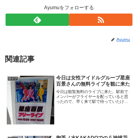
Ayumuをフォローする
Ayumu
関連記事
今日は女性アイドルグループ星座
ライブ
百景さんの無料ライブを観に来た
今日は観覧無料のライブに来た。駅前で
メンバーがフライヤーを配っていると思
ったので、早く来て駅で待っていたけれ
ども、一向に現れることはない。もしか
して今日のフライヤーの配布はないのだ
ろうか？頑張って早起きもしたしちょっ
と期待しちゃったな。ライ...
御茶ノ水KAKADOでの八神桃花